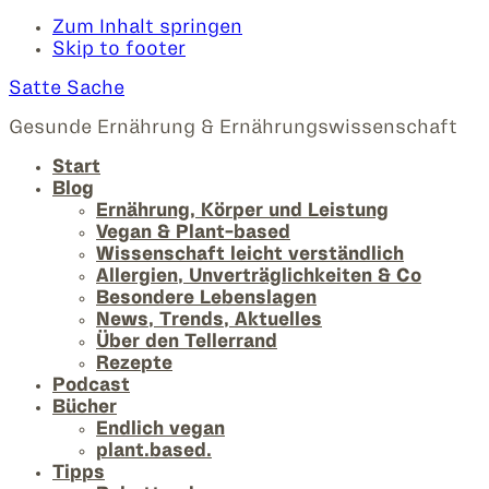
Zum Inhalt springen
Skip to footer
Satte Sache
Gesunde Ernährung & Ernährungswissenschaft
Start
Blog
Ernährung, Körper und Leistung
Vegan & Plant-based
Wissenschaft leicht verständlich
Allergien, Unverträglichkeiten & Co
Besondere Lebenslagen
News, Trends, Aktuelles
Über den Tellerrand
Rezepte
Podcast
Bücher
Endlich vegan
plant.based.
Tipps