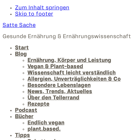
Zum Inhalt springen
Skip to footer
Satte Sache
Gesunde Ernährung & Ernährungswissenschaft
Start
Blog
Ernährung, Körper und Leistung
Vegan & Plant-based
Wissenschaft leicht verständlich
Allergien, Unverträglichkeiten & Co
Besondere Lebenslagen
News, Trends, Aktuelles
Über den Tellerrand
Rezepte
Podcast
Bücher
Endlich vegan
plant.based.
Tipps