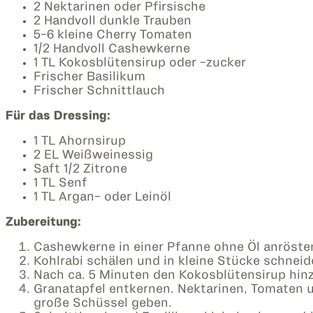
2 Nektarinen oder Pfirsische
2 Handvoll dunkle Trauben
5-6 kleine Cherry Tomaten
1/2 Handvoll Cashewkerne
1 TL Kokosblütensirup oder -zucker
Frischer Basilikum
Frischer Schnittlauch
Für das Dressing:
1 TL Ahornsirup
2 EL Weißweinessig
Saft 1/2 Zitrone
1 TL Senf
1 TL Argan- oder Leinöl
Zubereitung:
Cashewkerne in einer Pfanne ohne Öl anrösten 
Kohlrabi schälen und in kleine Stücke schneid
Nach ca. 5 Minuten den Kokosblütensirup hin
Granatapfel entkernen. Nektarinen, Tomaten
große Schüssel geben.