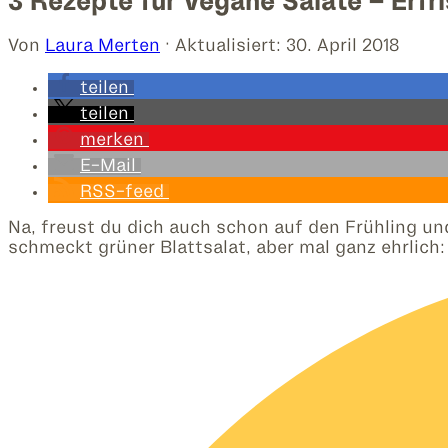
3 Rezepte für Vegane Salate – Erfr
Von
Laura Merten
· Aktualisiert:
30. April 2018
teilen
teilen
merken
E-Mail
RSS-feed
Na, freust du dich auch schon auf den Frühling un
schmeckt grüner Blattsalat, aber mal ganz ehrli