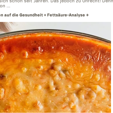
ch schon seit Jahren. Das jedoch zu Unrecht! Denn F
von …
n auf die Gesundheit + Fettsäure-Analyse
→