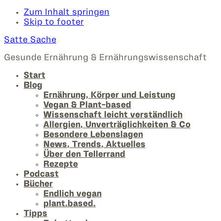
Zum Inhalt springen
Skip to footer
Satte Sache
Gesunde Ernährung & Ernährungswissenschaft
Start
Blog
Ernährung, Körper und Leistung
Vegan & Plant-based
Wissenschaft leicht verständlich
Allergien, Unverträglichkeiten & Co
Besondere Lebenslagen
News, Trends, Aktuelles
Über den Tellerrand
Rezepte
Podcast
Bücher
Endlich vegan
plant.based.
Tipps