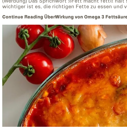
(Werbung) Das Sprichwort »Fett macht fett« hält si
wichtiger ist es, die richtigen Fette zu essen und 
Continue Reading
ÜberWirkung von Omega 3 Fettsäure