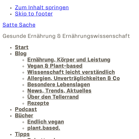
Zum Inhalt springen
Skip to footer
Satte Sache
Gesunde Ernährung & Ernährungswissenschaft
Start
Blog
Ernährung, Körper und Leistung
Vegan & Plant-based
Wissenschaft leicht verständlich
Allergien, Unverträglichkeiten & Co
Besondere Lebenslagen
News, Trends, Aktuelles
Über den Tellerrand
Rezepte
Podcast
Bücher
Endlich vegan
plant.based.
Tipps