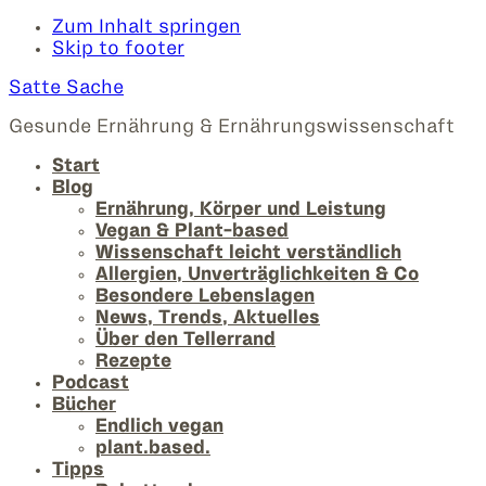
Zum Inhalt springen
Skip to footer
Satte Sache
Gesunde Ernährung & Ernährungswissenschaft
Start
Blog
Ernährung, Körper und Leistung
Vegan & Plant-based
Wissenschaft leicht verständlich
Allergien, Unverträglichkeiten & Co
Besondere Lebenslagen
News, Trends, Aktuelles
Über den Tellerrand
Rezepte
Podcast
Bücher
Endlich vegan
plant.based.
Tipps