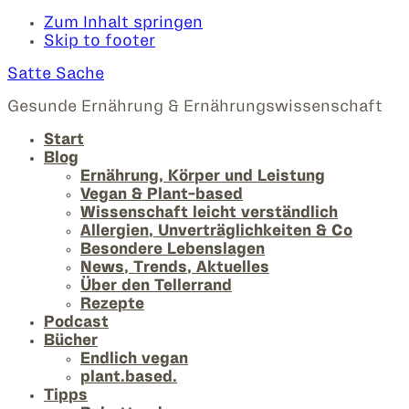
Zum Inhalt springen
Skip to footer
Satte Sache
Gesunde Ernährung & Ernährungswissenschaft
Start
Blog
Ernährung, Körper und Leistung
Vegan & Plant-based
Wissenschaft leicht verständlich
Allergien, Unverträglichkeiten & Co
Besondere Lebenslagen
News, Trends, Aktuelles
Über den Tellerrand
Rezepte
Podcast
Bücher
Endlich vegan
plant.based.
Tipps