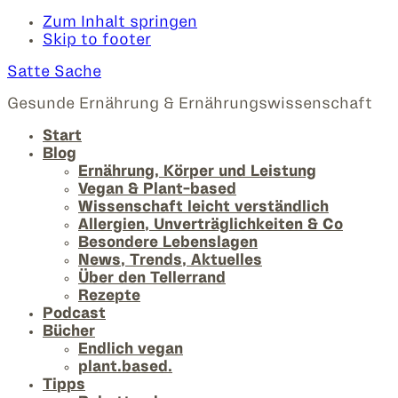
Zum Inhalt springen
Skip to footer
Satte Sache
Gesunde Ernährung & Ernährungswissenschaft
Start
Blog
Ernährung, Körper und Leistung
Vegan & Plant-based
Wissenschaft leicht verständlich
Allergien, Unverträglichkeiten & Co
Besondere Lebenslagen
News, Trends, Aktuelles
Über den Tellerrand
Rezepte
Podcast
Bücher
Endlich vegan
plant.based.
Tipps