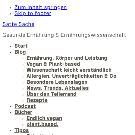
Zum Inhalt springen
Skip to footer
Satte Sache
Gesunde Ernährung & Ernährungswissenschaft
Start
Blog
Ernährung, Körper und Leistung
Vegan & Plant-based
Wissenschaft leicht verständlich
Allergien, Unverträglichkeiten & Co
Besondere Lebenslagen
News, Trends, Aktuelles
Über den Tellerrand
Rezepte
Podcast
Bücher
Endlich vegan
plant.based.
Tipps