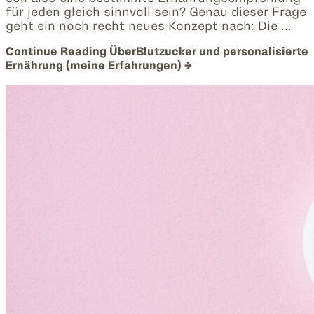
für jeden gleich sinnvoll sein? Genau dieser Frage
geht ein noch recht neues Konzept nach: Die …
Continue Reading
ÜberBlutzucker und personalisierte
Ernährung (meine Erfahrungen)
→